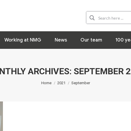
Organization
Working at NMG
News
Working at NMG
News
Our team
100 ye
NTHLY ARCHIVES:
SEPTEMBER 2
You are here:
Home
2021
September