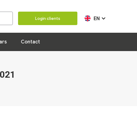
Our team
100 years
Contact
EN
Login clients
ars
Contact
021